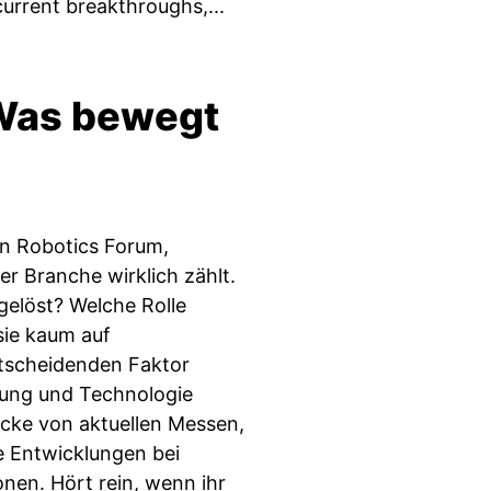
current breakthroughs,...
 Was bewegt
an Robotics Forum,
r Branche wirklich zählt.
elöst? Welche Rolle
sie kaum auf
ntscheidenden Faktor
rung und Technologie
ücke von aktuellen Messen,
 Entwicklungen bei
en. Hört rein, wenn ihr