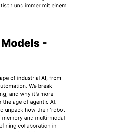
itisch und immer mit einem
 Models -
ape of industrial AI, from
 automation. We break
ing, and why it’s more
n the age of agentic AI.
 unpack how their 'robot
of memory and multi-modal
fining collaboration in