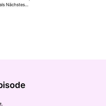
als Nächstes...
pisode
t.