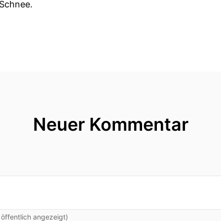
 Schnee.
ken, in Würzburg, gar kein Schnee, nur Regen.
 es Neues in der Robotik?
kurz Update machen.
Neuer Kommentar
ntweder Neude Robotics oder Agile Robotics in aller M
gile und mit einem für mich sensationellen Nachricht,
entiert.
ffentlich angezeigt)