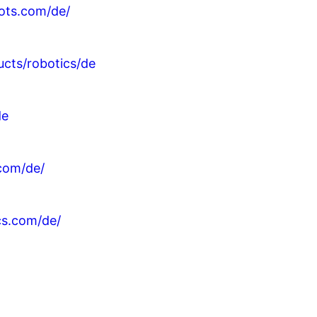
ots.com/de/
cts/robotics/de
de
com/de/
cs.com/de/