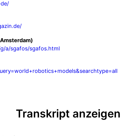
-de/
azin.de/
t Amsterdam)
/g/a/sgafos/sgafos.html
?query=world+robotics+models&searchtype=all
Transkript anzeigen