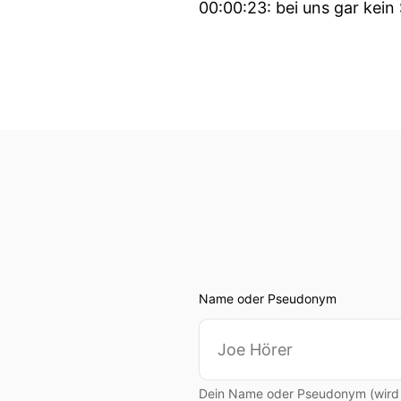
00:00:23: bei uns gar kein
00:00:26: Ja, in Unterfran
00:00:30: Helmut, was gibt
00:00:32: Lass uns ganz 
00:00:34: Kurzer Update.
00:00:35: Zurzeit ist ja e
00:00:41: Diesmal ist es A
Automation... Wir haben
Name oder Pseudonym
00:00:48: unten einen
00:00:50: Humanoiden präs
Dein Name oder Pseudonym (wird ö