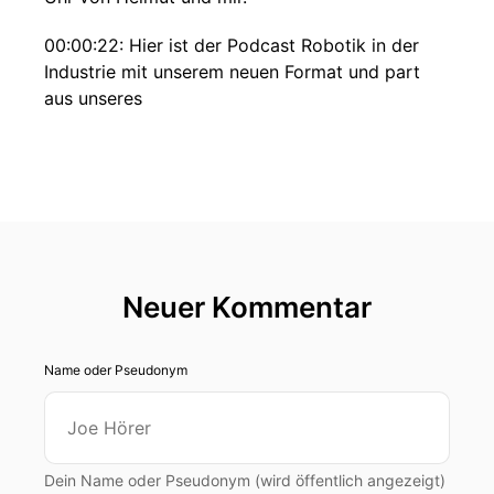
00:00:22: Hier ist der Podcast Robotik in der
Industrie mit unserem neuen Format und part
aus unseres
00:00:27: neuen Robotik News Format ist
Unchained Robotics. Wir sagen vielen herzlichen
Dank und Grüße
00:00:33: nach Paderborn. Und jetzt geht's los.
Hallo und herzlich Willkommen zum Robotik-
Häppchen in der
Neuer Kommentar
00:00:39: KW28. Wie immer von und mit der KI.
Name oder Pseudonym
Wir starten gemeinsam in eine neue
Arbeitswoche. Los geht's.
00:00:46: Wir starten mit Bosch. Das
Unternehmen tritt der Open Source Robotics
Dein Name oder Pseudonym (wird öffentlich angezeigt)